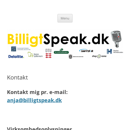
Hop
til
Billigt Speak
indhold
Hvorfor betale for meget?
Menu
Kontakt
Kontakt mig pr. e-mail:
anja@billigtspeak.dk
Virksomhedsoplysninger