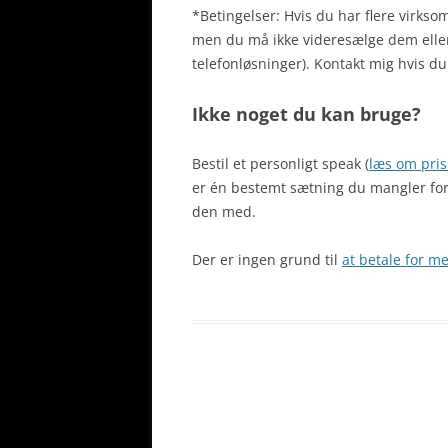
*Betingelser: Hvis du har flere virks
men du må ikke videresælge dem eller 
telefonløsninger). Kontakt mig hvis du 
Ikke noget du kan bruge?
Bestil et personligt speak (
læs om pris
er én bestemt sætning du mangler for
den med.
Der er ingen grund til
at betale for me