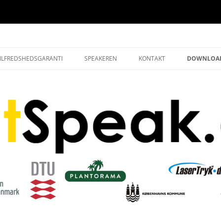
ILFREDSHEDSGARANTI
SPEAKEREN
KONTAKT
DOWNLOAD
VELKOMST
IL TELEFONSVARER
LUKKEPAK
IL RADIOSPOT
HØJTIDSPA
IL BIOGRAFREKLAME
IL ANIMERET VIDEO
IL PRODUKTVIDEO
IL PRÆSENTATIONSFILM