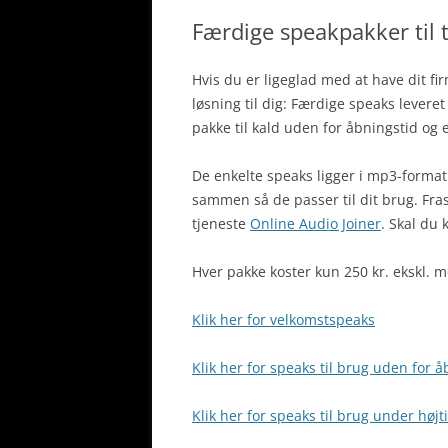
Færdige speakpakker til 
Hvis du er ligeglad med at have dit fi
løsning til dig: Færdige speaks leveret 
pakke til kald uden for åbningstid og e
De enkelte speaks ligger i mp3-format
sammen så de passer til dit brug. Fr
tjeneste
Online Audio Joiner
. Skal du
Hver pakke koster kun 250 kr. ekskl. 
Klik her for velkomstspeaks
Klik her for speaks til brug uden for å
Klik her for speaks til brug under højt